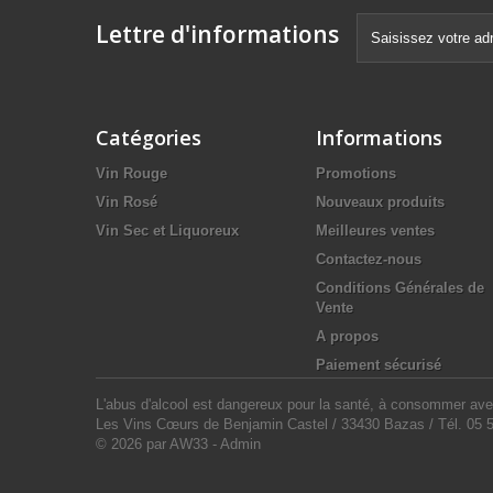
Lettre d'informations
Catégories
Informations
Vin Rouge
Promotions
Vin Rosé
Nouveaux produits
Vin Sec et Liquoreux
Meilleures ventes
Contactez-nous
Conditions Générales de
Vente
A propos
Paiement sécurisé
L'abus d'alcool est dangereux pour la santé, à consommer avec
Les Vins Cœurs de Benjamin Castel / 33430 Bazas / Tél. 05
© 2026 par AW33
-
Admin